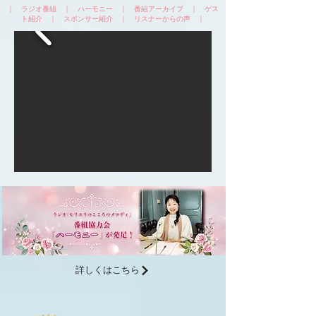
｜
ラジオ番組
｜
ハーモニー
｜
番組アーカイブ
｜
ゲス
ト紹介
｜
スポンサー紹介
｜
リスナーからの声
｜
詳しくはこちら