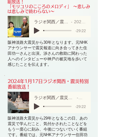
組放送！
「モリユリのこころのメロディ」 ～悲しみ
は悲しみで終わらない～
ラジオ関西／震災特別番組
2025/1/17
-29:22
阪神淡路大震災から30年となります。元NHK
アナウンサーで震災報道に向き合ってきた住
田功一さんと出演。渉さんの救助に関わった
人へのインタビューや神戸の被災地を歩いて
感じたことを伝えます。
2024年1月17日ラジオ関西・震災特別
番組放送！
ラジオ関西／震災特別番組
1/17
-29:22
阪神淡路大震災から29年となるこの日、あの
震災で学んだこと、気付かされたことなどを
もう一度心に刻み、今後につないでいく番組
です。番組では、元NHKアナウンサー住田功