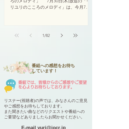
ろのメロディ」 7月30日(木)放送の「モ
リユリのこころのメロディ」は、今月7月3
日に横浜で開催された「日本国際ギデオン
協会全国大会」での様子をお分かちしま
す。 ギデオン協会が日頃どのような目的を
持ち、どのように働かれているかについて
1
/
82
もお話しします。 番組はこちらからお聴き
いただけます。
https://www.seishobridge.com/content/det
ail/id=8360
番組への感想をお待ち
しています！
番組では、皆様からのご感想やご要望
を心よりお待ちしております。
リスナー(視聴者)の声では、みなさんのご意見
やご感想を
お待ちしております。
また聞きたい曲などのリクエストや
番組への
ご要望など
ありましたらお聞かせください。
E-mail
yuri@jocr.jp