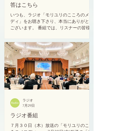
答はこちら
いつも、ラジオ「モリユリのこころのメロ
ディ」をお聴き下さり、本当にありがとう
ございます。 番組では、リスナーの皆様に
アンケートへのご回答をお願いしていま
す。 今後の番組づくりの参考にさせて頂き
たいと思いますので、是非、下記フォーム
よりアンケートにご協力をよろしくお願い
致します。 アンケートはこちらから回答お
願いします。
https://forms.gle/otNYR4PMoXNoJyNQ8
ラジオ
7月29日
ラジオ番組
７月３０日（木）放送の「モリユリのここ