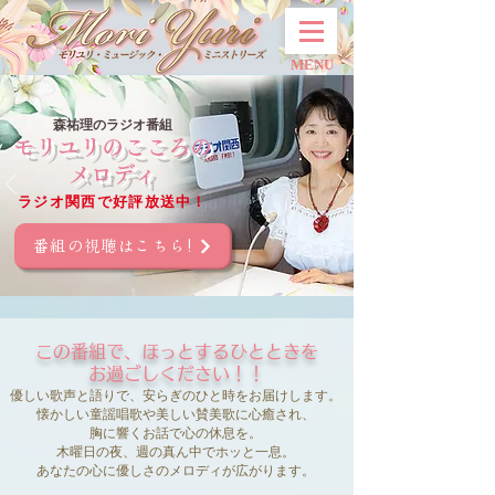
MENU
​森祐理のラジオ番組
モリユリの
こころの
メロディ
ラジオ関西で好評放送中！
番組の視聴はこちら!
この番組で、ほっとするひとときを
お過ごしください！！
優しい歌声と語りで、安らぎのひと時をお届けします。
懐かしい童謡唱歌や美しい賛美歌に心癒され、
胸に響くお話で心の休息を。
木曜日の夜、週の真ん中でホッと一息。
あなたの心に優しさのメロディが広がります。