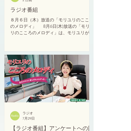
ラジオ番組
８月６日（木）放送の「モリユリのこころ
のメロディ」 8月6日(木)放送の「モリユ
リのこころのメロディ」は、モリユリが以
前目の診察でお世話になった、東京の井上
眼科病院の元名誉院長である若倉先生との
出会いと別れについてお話しします。 祐理
姉が若倉先生と最後に過ごした時間は神様
のご臨在溢れる時となりました。 ぜひお聴
きください。 番組はこちらからお聴きいた
だけます。
https://www.seishobridge.com/content/det
ail/id=8399 若倉先生の肩に手を置いて歌
う祐理姉
ラジオ
7月29日
【ラジオ番組】アンケートへの回