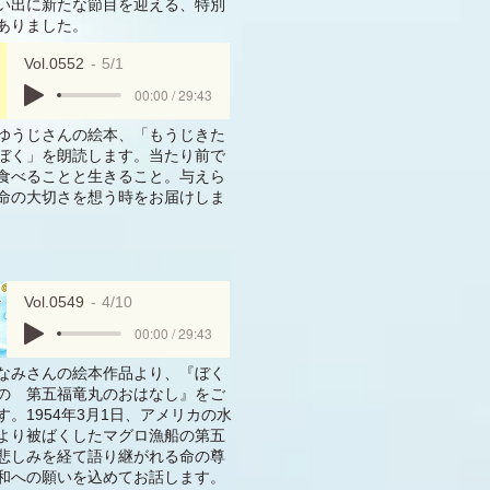
い出に新たな節目を迎える、特別
ありました。
Vol.0552
5/1
00:00 / 29:43
ゆうじさんの絵本、「もうじきた
ぼく」を朗読します。当たり前で
食べることと生きること。与えら
命の大切さを想う時をお届けしま
Vol.0549
4/10
00:00 / 29:43
なみさんの絵本作品より、『ぼく
の 第五福竜丸のおはなし』をご
す。1954年3月1日、アメリカの水
より被ばくしたマグロ漁船の第五
悲しみを経て語り継がれる命の尊
和への願いを込めてお話します。