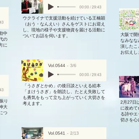
00:00 / 29:43
ウクライナで支援活動を続けている王楠穎
:43
（おう・なんえい）さんをゲストにお迎え
し、現地の様子や支援物資を届ける活動に
動中
大阪で開
ついてお話を伺います。
代の
なみなな
方に
演したこ
お伝えし
Vol.0544
3/6
00:00 / 29:43
「うさぎとかめ」の後日談といえる絵本
:43
「まけうさぎ」を朗読し、たとえ失敗して
も勇気をもって立ち上がっていく大切さを
振り
2月27
考えます。
神大
に改めて
につ
る詩やエ
切さを心
Vol.0541
2/13