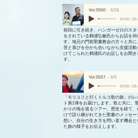
Vol.0560
6/26
00:00 / 29
前回に引き続き、ハンガーゼロのスタ
をされている鶴浦弘敏氏からお話を伺
す。地元の門前聖書教会の方々と共に
苦と喜びを分かち合いながら支援活動
けてこられた鶴浦氏のお証しをお聞き
す。
Vol.0557
6/5
00:00 / 29
「モリユリと行くトルコ歌の旅」のレ
ト第1弾をお届けします。歌と共に、
かりの地を巡るツアー。歴史を経て、
けで語り継がれてきた聖書のメッセー
想い、自分の生き方を問い直す機会と
た旅の様子をお伝えします。