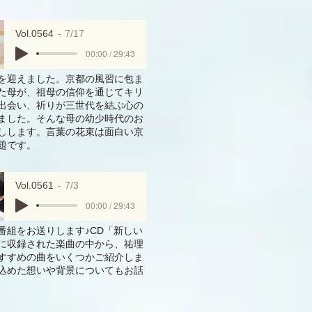
Vol.0564
7/17
00:00 / 29:43
を迎えました。京都の風習に包ま
た母が、祖母の信仰を通じてキリ
出会い、祈りが三世代を結ぶ心の
ました。そんな母の幼少時代のお
しします。言葉の花束は面白い京
題です。
Vol.0561
7/3
00:00 / 29:43
番組をお送りします♪CD「新しい
に収録された楽曲の中から、祐理
すすめの曲をいくつかご紹介しま
込めた想いや背景についてもお話