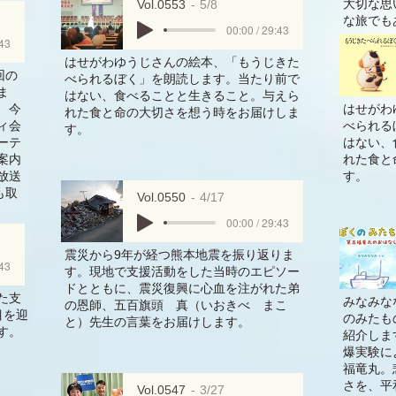
大切な思
Vol.0553
5/8
な旅でも
00:00 / 29:43
:43
はせがわゆうじさんの絵本、「もうじきた
回の
べられるぼく」を朗読します。当たり前で
ま
はない、食べることと生きること。与えら
、今
はせがわ
れた食と命の大切さを想う時をお届けしま
ィ会
べられる
す。
ーテ
はない、
案内
れた食と
放送
す。
も取
Vol.0550
4/17
00:00 / 29:43
震災から9年が経つ熊本地震を振り返りま
:43
す。現地で支援活動をした当時のエピソー
ドとともに、震災復興に心血を注がれた弟
た支
みなみな
の恩師、五百旗頭 真（いおきべ まこ
目を迎
のみたも
と）先生の言葉をお届けします。
す。
紹介しま
爆実験に
福竜丸。
さを、平
Vol.0547
3/27