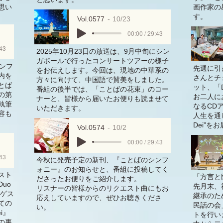
思い
画作家の
す。
Vol.0577
10/23
00:00 / 29:43
:43
2025年10月23日の放送は、9月中旬にシン
ガポールで行ったコンサートツアーの様子
ンフ
先週に引
をお伝えします。今回は、現地の中華系の
内を
さんとチ
方々に向けて、中国語で賛美をしました。
とば
ット、「D
番組の後半では、「ことばの花束」のコー
の第
お二人に
ナーと、皆様から届いたお便りも読ませて
執筆
なるCD
いただきます。
容も
人生を通
Dei”を
Vol.0574
10/2
00:00 / 29:43
:43
今秋に発売予定の新刊、『ことばのシンフ
ォニー』のお知らせと、番組に投稿してく
スト
「方言と
ださったお便りをご紹介します。
uo
先月末、
リスナーの皆様からのリクエスト曲にもお
をゲス
継承のた
応えしていますので、ぜひお聴きくださ
ての
民話の会
い。
i』
トを行い
の裏