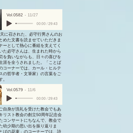
Vol.0582
11/27
00:00 / 29:43
年に天に召された、必守行男さんのお
とめた文書を読ませていただきま
ナーとして熱心に番組を支えてく
いた必守さんは、生まれた時から
労を負いながらも、日々の喜びを
生涯を全うされました。「ことば
のコーナーでは、カール・ヒルテ
スの哲学者・文筆家）の言葉をご
す。
Vol.0579
11/6
00:00 / 29:43
ご自身が洗礼を受けた教会でもあ
キリスト教会の創立50周年記念会
たコンサートにちなんで、教会で
た幼少期の思い出を振り返りま
とばの花束」のコーナーでは、詩