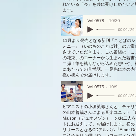
れている「今」を共に受け止めたいと
ます。
Vol.0578
10/30
00:00 / 29
11月より発売となる新刊『ことばのシ
ォニー』（いのちのことば社）のご案
させていただきます。この番組の「こ
の花束」のコーナーから生まれた著書
二弾！筆を執りながら込めた想いや、
にあたっての苦労話、一足先に本の内
掻い摘んでお届けします。
Vol.0575
10/9
00:00 / 29
ピアニストの小堀英郎さんと、チェリ
の山本善哉さんによる音楽ユニット「D
Maison（デュオメゾン）」のお二人
トにお迎えして、お届けします。初め
リリースとなるCDアルバム『Amor De
に込められた想いや、レコーディング