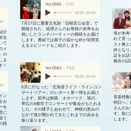
Vol.0565
7/31
00:00 / 29:43
:43
7月17日に重要文化財「旧桜宮公会堂」で
開催された、祐理さんのお母様の米寿をお
紹介
母が米寿
祝いしたランチパーティーの模様をお届け
常生
れて育っ
します。番組では親子の温かな絆が垣間見
いて
スト教と
えるエピソードもご紹介します。
のメ
絆となり
」の
証をお話
しま
都弁の話
す！
Vol.0562
7/10
00:00 / 29:43
:43
6月に行なった「北海道ライフ・ラインコン
サートツアー」のレポート第一弾をお届け
イン
音楽特集
します。前半は釧路、オホーツク、旭川、
をお
明日へ」
帯広の4都市でコンサートや集会がもたれま
ーを
さんのお
した。その様子とあわせて、神様の恵みの
意に
す。歌に
なかで道が開かれてきたこれまでの歩みを
追う
します。
振り返ります。
の様