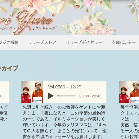
ラジオ番組
リリーズストア
リリーズダイヤリー
空飛ぶレター
ーカイブ
Vol.0586
12/25
:43
00:00 / 29:43
スピ
先週に引き続き、のぶ牧師をゲストにお迎
毎年恒例
寺俊
えします！夜になると、この季節の風物詩
クリスマ
伺い
の一つである、イルミネーションが美しく
マは、「
輝いています。今年のクリスマスは、“すべ
突然、信
ての人を照らす、まことの光”について、聖
る一人の
書から希望のメッセージをお届けします。
ないお方