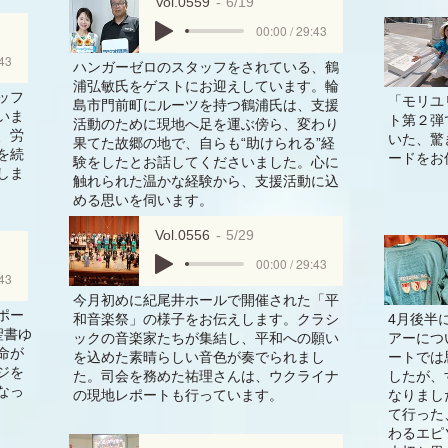
Vol.0559
6/19
00:00 / 29:43
:43
ハンガーゼロのスタッフをされている、鶴
浦弘敏氏をゲストにお迎えしています。輪
ッフ
「モリユ
島市門前町にルーツを持つ鶴浦氏は、支援
いま
ト第２弾
活動のために現地へ足を運ぶ傍ら、変わり
、労
いた、驚
果てた故郷の地で、自らも“助けられる”経
を続
ードをお
験をしたとお話してくださいました。心に
しま
触れられた温かな経験から、支援活動に込
める思いを伺います。
Vol.0556
5/29
00:00 / 29:43
:43
今月初めに紀尾井ホールで開催された「平
ポー
和音楽祭」の様子をお伝えします。クラシ
4月後半
聖書ゆ
ックの音楽家たちが集結し、平和への願い
アーにつ
命が
を込めた素晴らしい音色が奏でられまし
ートでは
ジを
た。司会を務めた祐理さんは、ウクライナ
したが、
なっ
の現地レポートも行っています。
なりまし
て行った
わるエピ