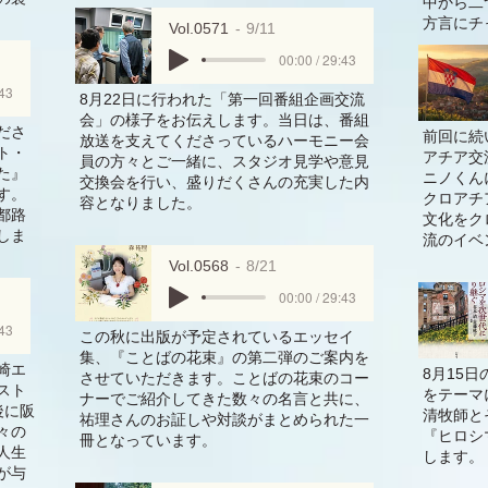
中から二
方言にチ
Vol.0571
9/11
00:00 / 29:43
:43
8月22日に行われた「第一回番組企画交流
会」の様子をお伝えします。当日は、番組
ださ
前回に続
放送を支えてくださっているハーモニー会
ト・
アチア交
員の方々とご一緒に、スタジオ見学や意見
た』
ニノくん
交換会を行い、盛りだくさんの充実した内
す。
クロアチ
容となりました。
都路
文化をク
しま
流のイベ
Vol.0568
8/21
00:00 / 29:43
:43
この秋に出版が予定されているエッセイ
集、『ことばの花束』の第二弾のご案内を
崎エ
8月15
させていただきます。ことばの花束のコー
スト
をテーマ
ナーでご紹介してきた数々の名言と共に、
後に阪
清牧師と
祐理さんのお証しや対談がまとめられた一
々の
『ヒロシ
冊となっています。
人生
します。
が与