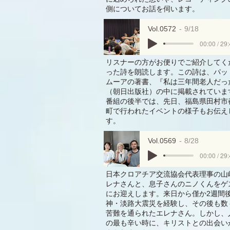
側についてお話を伺います。
Vol.0572
9/18
00:00 / 29
リスナーの方がお便りでご紹介してく
った詩を朗読します。この詩は、パッ
ムーアの著書、『私は三年間老人だっ
（朝日出版社）の中に掲載されていま
番組の後半では、先日、福島県田村市
町で行われたイベントの様子もお伝え
す。
Vol.0569
8/28
00:00 / 29
日本クロアチア交流協会代表理事の山
レナさんと、息子さんのニノくんをゲ
にお迎えします。来日から僅か2週間
神・淡路大震災を経験し、その後も数
苦難を通られたエレナさん。しかし、
の最も辛い時に、キリストとの出会い