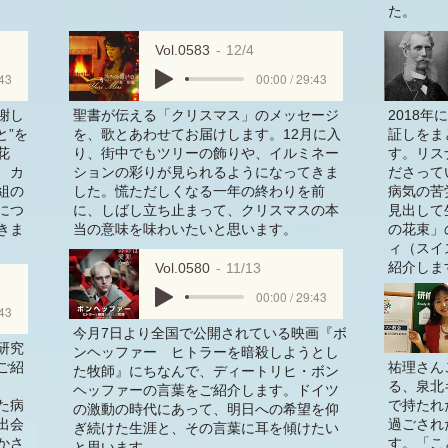
た。
Vol.0583
12/4
:43
00:00 / 29:43
謝し
聖書が伝える「クリスマス」のメッセージ
2018
と”を
を、歌とあわせてお届けします。12月に入
証しをま
花
り、街中でもツリーの飾りや、イルミネー
す。リス
、カ
ションの彩りが見られるようになってきま
ださって
組の
した。慌ただしくなる一年の終わりを前
病気の苦
につ
に、しばし立ち止まって、クリスマスの本
見出して
きま
当の意味を味わいたいと思います。
の花束」
ィ（スイ
紹介しま
Vol.0580
11/13
00:00 / 29:43
:43
今月7日より全国で公開されている映画『ボ
研究
ンヘッファー ヒトラーを暗殺しようとし
ご紹
祐理さん
た牧師』にちなんで、ディートリヒ・ボン
る、泉北
ヘッファーの言葉をご紹介します。ドイツ
た病
で持たれ
の激動の時代にあって、明日への希望を仰
出会
過ごされ
ぎ続けた生涯と、その言葉に耳を傾けたい
かさ
す。「こ
と思います。