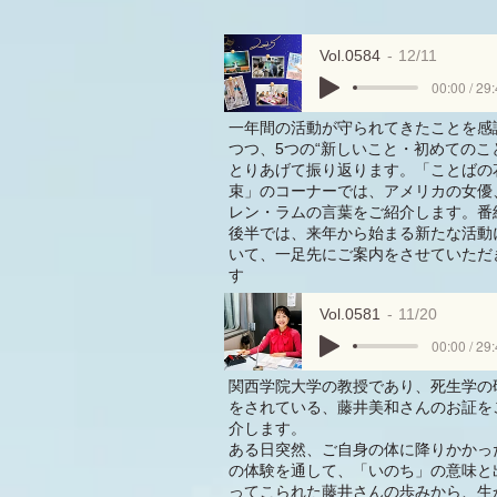
Vol.0584
12/11
00:00 / 29
一年間の活動が守られてきたことを感
つつ、5つの“新しいこと・初めてのこ
とりあげて振り返ります。「ことばの
束」のコーナーでは、アメリカの女優
レン・ラムの言葉をご紹介します。番
後半では、来年から始まる新たな活動
いて、一足先にご案内をさせていただ
す
Vol.0581
11/20
00:00 / 29
関西学院大学の教授であり、死生学の
をされている、藤井美和さんのお証を
介します。
ある日突然、ご自身の体に降りかかっ
の体験を通して、「いのち」の意味と
ってこられた藤井さんの歩みから、生