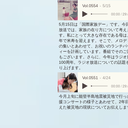
Vol.0554
5/15
00:00 / 29
5月15日は「国際家族デー」です。今
放送では、家族の在り方について考え
す。私にとって大きな存在である母は
年で米寿を迎えます。そこで、メロデ
の集いとあわせて、お祝いのランチパ
ィーを計画しています。番組でそのご
もございます。さらに、今年はラジオ
100周年。ラジオ放送についての話題
り上げます。
Vol.0551
4/24
00:00 / 29
今月上旬に能登半島地震被災地で行っ
援コンサートの様子とあわせて、2年
えた被災地の現状についてお伝えしま