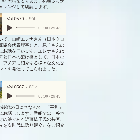
つの民話をとりあげ、祐理さんが
ャレンジして朗読します。
Vol.0570
9/4
00:00 / 29:43
いて、山崎エレナさん（日本クロ
流協会代表理事）と、息子さんの
にお話を伺います。エレナさんは
アと日本の架け橋として、日本の
ロアチアに紹介する様々な文化交
ントを開催してこられました。
Vol.0567
8/14
00:00 / 29:43
日の終戦の日にちなんで、「平和」
にお話しします。番組では、谷本
その娘である近藤紘子氏の共著、
マを次世代に語り継ぐ』をご紹介