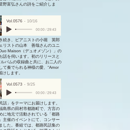
星野富弘さんの詩をご紹介しま
Vol.0576
10/16
00:00 / 29:43
き続き、ピアニストの小堀 英郎
ェリストの山本 善哉さんのユニ
uo Maison（デュオメゾン）」の
お話を伺います。初のリリースと
アルバムの収録曲と共に、お二人の
して奏でられる神様の愛、“Amor
お届けします。
Vol.0573
9/25
00:00 / 29:43
民話」をテーマにお届けします。
福島県の田村市都路町で、方言の
めに地元で活動されている「都路
」主催のイベントにて、コンサー
ました。番組では、都路民話集の