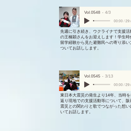
Vol.0548
4/3
00:00 / 29
先週に引き続き、ウクライナで支援活
の王楠穎さんをお迎えします！学生時
留学経験から見た避難民への寄り添い
ついてお話しします。
Vol.0545
3/13
00:00 / 29
東日本大震災の発生より14年、当時を
返り現地での支援活動等について、阪
震災との関わりと歌でつながった想い
いてお話します。