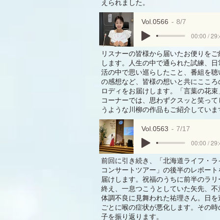
えられました。
Vol.0566
8/7
00:00 / 29
リスナーの皆様から届いたお便りをご
します。人生の中で通られた試練、日
活の中で思い巡らしたこと、番組を聴
の感想など、皆様の想いと共にこころ
ロディをお届けします。「言葉の花束
コーナーでは、思わずクスッと笑って
うような川柳の作品もご紹介していま
Vol.0563
7/17
00:00 / 29
前回に引き続き、「北海道ライフ・ラ
コンサートツアー」の後半のレポート
届けします。祝福のうちに前半のラリ
終え、一息つこうとしていた矢先、不
体調不良に見舞われた祐理さん。日を
ごとに喉の症状が悪化します。その時
子を振り返ります。