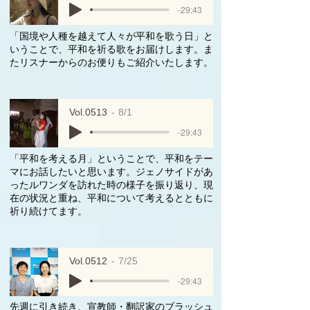
-29:43
「国境や人種を越えて人々が平和を歌う日」と
いうことで、平和を祈る歌をお届けします。ま
たリスナーからのお便りもご紹介いたします。
Vol.0513
8/1
-29:43
「平和を考える月」ということで、平和をテー
マにお話したいと思います。ジェノサイドがあ
ったルワンダを訪れた時の様子を振り返り、現
在の状況と重ね、平和について考えるとともに
祈り続けてます。
Vol.0512
7/25
-29:43
先週に引き続き、宣教師・翻訳家のブラッシュ