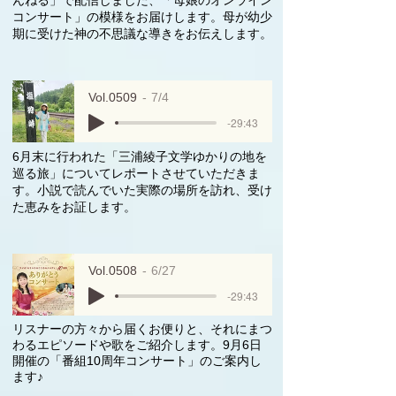
んねる」で配信しました、「母娘のオンライン
コンサート」の模様をお届けします。母が幼少
期に受けた神の不思議な導きをお伝えします。
Vol.0509
7/4
-29:43
6月末に行われた「三浦綾子文学ゆかりの地を
巡る旅」についてレポートさせていただきま
す。小説で読んでいた実際の場所を訪れ、受け
た恵みをお証します。
Vol.0508
6/27
-29:43
リスナーの方々から届くお便りと、それにまつ
わるエピソードや歌をご紹介します。9月6日
開催の「番組10周年コンサート」のご案内し
ます♪