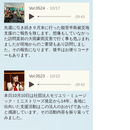
Vol.0524
10/17
-29:43
先週に引き続き９月末に行った能登半島被災地
支援のご報告を致します。想像もしていなかっ
た訪問直前の大雨豪雨災害で行く事も危ぶまれ
ましたが現地からのご要望もあり訪問しまし
た。その報告になります。後半はお便りコーナ
ーもあります。
Vol.0523
10/10
-29:43
本日10月10日は社団法人モリユリ・ミュージ
ック・ミニストリーズ発足から14年。各地に
出向いた支援活動はこの法人のおかげであった
と感謝しています。その活動内容を振り返って
みました。