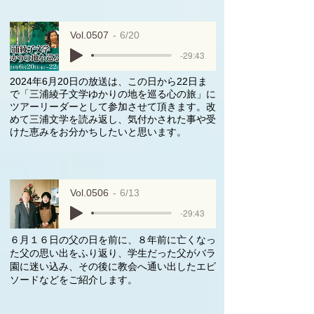
Vol.0507
6/20
-29:43
2024年6月20日の放送は、この日から22日ま
で「三浦綾子文学ゆかりの地を巡る心の旅」に
ツアーリーダーとして参加させて頂きます。改
めて三浦文学を読み返し、気付かされた事や受
けた恵みをお分かちしたいと思います。
Vol.0506
6/13
-29:43
６月１６日の父の日を前に、８年前に亡くなっ
た父の思い出をふり返り、学生だった父がバラ
園に迷い込み、その後に教会へ通い出したエピ
ソードなどをご紹介します。