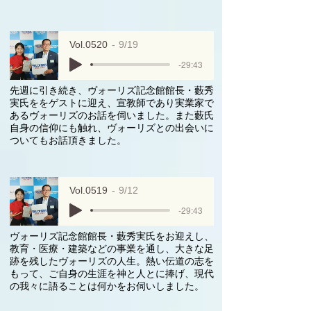
Vol.0520
9/19
-29:43
先週に引き続き、ヴォーリズ記念館館長・藪秀
実氏ををゲストに迎え、宣教師であり実業家で
あるヴォーリズのお話を伺いました。また藪氏
自身の信仰にも触れ、ヴォーリズとの出会いに
ついてもお話頂きました。
Vol.0519
9/12
-29:43
ヴォーリズ記念館館長・藪秀実氏をお迎えし、
教育・医療・建築などの事業を通し、大きな足
跡を残したヴォーリズの人生。熱い伝道の志を
もって、ご自身の生涯を神と人とに捧げ、現代
の我々に語ることは何かをお伺いしました。