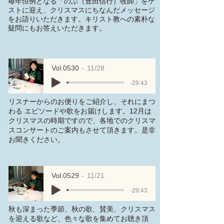
毎年恒例となる「のぶ（豊田信行）牧師」をゲ
ストに迎え、クリスマスにちなんだメッセージ
をお語りいただきます。キリスト教への素朴な
疑問にもお答えいただきます。
Vol.0530
11/28
-29:43
リスナーからのお便りをご紹介し、それにまつ
わる エピソードや歌をお届けします。12月は
クリスマスの時期ですので、各地でのクリスマ
スコンサートのご案内もさせて頂きます。是非
お聞きください。
Vol.0529
11/21
-29:43
秋も深まった季節、秋の歌、賛美、クリスマス
を迎える歌など、色々な歌を集めてお聴き頂