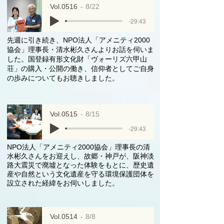
Vol.0516
8/22
-29:43
先週に引き続き、NPO法人「アメニティ2000
協会」理事長・清水彬久さんよりお話を伺いま
した。国登録有形文化財「ヴォーリズ六甲山
荘」の購入・公開の働き、信仰者としてご自身
の歩みについてもお聴きしました。
Vol.0515
8/15
-29:43
NPO法人「アメニティ2000協会」理事長の清
水彬久さんをお迎えし、故郷・神戸が、阪神淡
路大震災で廃墟となった体験をもとに、歴史遺
産や自然という文化遺産を守る環境保護団体を
設立された経緯をお伺いしました。
Vol.0514
8/8