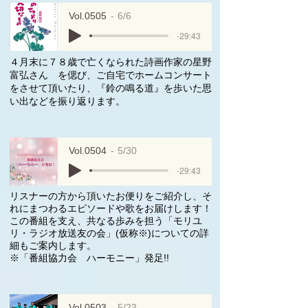
Vol.0505
6/6
-29:43
４月末に７８歳で亡くなられた詩画作家の星野
富弘さん を偲び、ご自宅でホームコンサート
をさせて頂いたり、『鈴の鳴る道』を歩いた思
い出などを振り返ります。
Vol.0504
5/30
-29:43
リスナーの方から頂いたお便りをご紹介し、そ
れにまつわるエピソードや歌をお届けします！
この番組を支え、共なる歩みを担う「モリユ
リ・ラジオ放送友の会」(仮称※)についての詳
細もご案内します。
※「番組協力会 ハーモニー」発足!!
Vol.0503
5/23