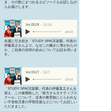
き、その歌にまつわるエピソードもお話しなが
らお届けします。
Vol.0528
11/14
-29:43
先週に引き続き「STUDY SPACE楽園」代表の
伊藤直之さんより、なぜこの働きに導かれたの
か、ご自身の信仰の歩みについてお話を伺いま
す。
Vol.0527
11/7
-29:43
「STUDY SPACE楽園」代表の伊藤直之さんを
迎え、この春開校した「枚方オルタナティブス
クール」について、従来の教育観にとらわれな
い不登校児童の早期支援などについてお話しい
ただきました。