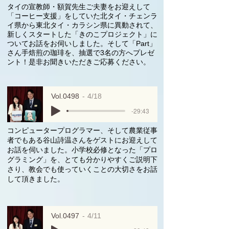
タイの宣教師・額賀先生ご夫妻をお迎えして
「コーヒー支援」をしていた北タイ・チェンラ
イ県から東北タイ・カラシン県に異動されて、
新しくスタートした「きのこプロジェクト」に
ついてお話をお伺いしました。そして「Part」
さん手焙煎の珈琲を、抽選で3名の方へプレゼ
ント！是非お聞きいただきご応募ください。
Vol.0498
4/18
-29:43
コンピュータープログラマー、そして農業従事
者でもある谷山詩温さんをゲストにお迎えして
お話を伺いました。小学校必修となった「プロ
グラミング」を、とても分かりやすくご説明下
さり、教会でも使っていくことの大切さをお話
して頂きました。
Vol.0497
4/11