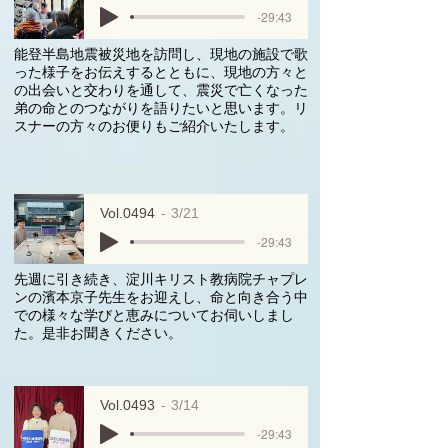
-29:43
能登半島地震被災地を訪問し、現地の施設で歌
った様子をお伝えするとともに、現地の方々と
の出会いと交わりを通して、震災で亡くなった
弟の命とのつながりを語りたいと思います。リ
スナーの方々のお便りもご紹介いたします。
Vol.0494
3/21
-29:43
先週に引き続き、淀川キリスト教病院チャプレ
ンの濱本京子先生をお迎えし、命と向き合う中
での様々な学びと恵みについてお伺いしまし
た。是非お聞きください。
Vol.0493
3/14
-29:43