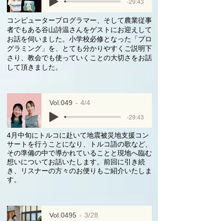
-29:43
コンピュータープログラマー、そして農業従事
者でもある谷山詩温さんをゲストにお迎えして
お話を伺いました。小学校必修となった「プロ
グラミング」を、とても分かりやすくご説明下
さり、教会でも使っていくことの大切さをお話
して頂きました。
Vol.049
4/4
-29:43
4月中旬にトルコに赴いて地震被災地支援コン
サートを行うことになり、トルコ語の歌など、
その準備の中で導かれていることと現地へ臨む
想いについてお話いたします。前回に引き続
き、リスナーの方々のお便りもご紹介いたしま
す。
Vol.0495
3/28