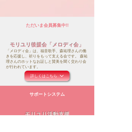
ただいま会員募集中!!
モリユリ後援会「メロディ会」
「メロディ会」は、福音歌手、森祐理さんの働
きを応援し、祈りをもって支える会です。 森祐
理さんのホットなお証しと賛美を聞く交わり会
が行われています。
詳しくはこちら
サポートシステム
モリユリ活動支援
コロナ禍にあって、事務所の運営や働きのため
にお祈り頂ければ幸いです。また主のお導きの
中で、ご献金等のご支援を頂けましたら大変感