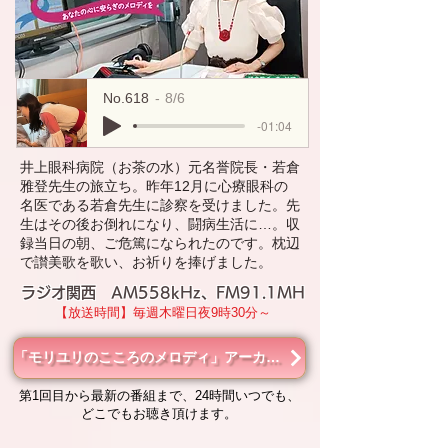
No.618
8/6
-01:04
井上眼科病院（お茶の水）元名誉院長・若倉
雅登先生の旅立ち。昨年12月に心療眼科の
名医である若倉先生に診察を受けました。先
生はその後お倒れになり、闘病生活に…。収
録当日の朝、ご危篤になられたのです。枕辺
で讃美歌を歌い、お祈りを捧げました。
ラジオ関西 AM558kHz、FM91.1MH
【放送時間】毎週木曜日夜9時30分～
「モリユリのこころのメロディ」アーカイブ
第1回目から最新の番組まで、24時間いつでも、
どこでもお聴き頂けます。