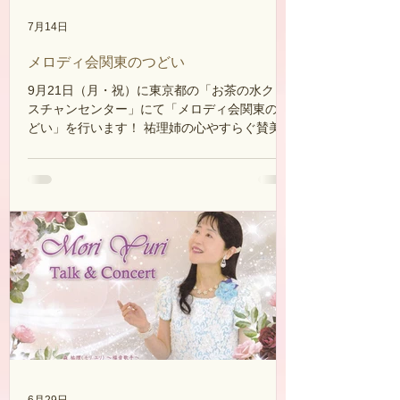
7月14日
メロディ会関東のつどい
9月21日（月・祝）に東京都の「お茶の水クリ
スチャンセンター」にて「メロディ会関東のつ
どい」を行います！ 祐理姉の心やすらぐ賛美と
お話を通して、主の愛があふれる時をご一緒に
過ごしましょう♪ 入場無料です！ メロディ会員
でなくても大歓迎ですので、この機会に是非、
ご家族・ご友人をお誘い合わせの上、ご来場く
ださいませ。 【日時】 9月21日（月・祝）
13：30開会（13：00開場） 【会場】 お茶の
水クリスチャンセンター４１１号室 【お問い合
わせ】 モリユリ・ミュージック・ミニストリ
ーズ TEL 06-4397-
3537 e-mail: moriyurimusic@gmail.com
6月29日