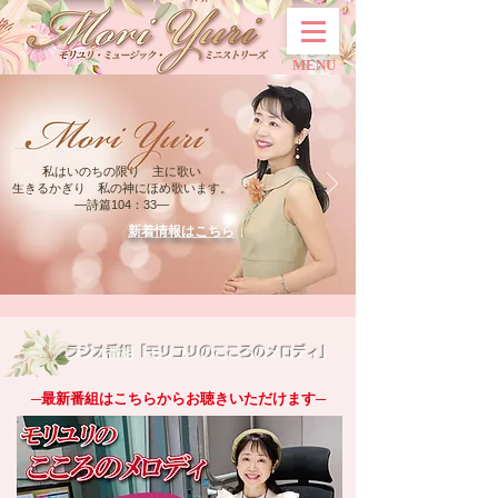
MENU
OFFICIAL WEBSITE
私はいのちの限り 主に歌い
生きるかぎり 私の神にほめ歌います。
―詩篇104：33―
新着情報はこちら
ラジオ番組「モリユリのこころのメロディ」
─最新番組はこちらからお聴きいただけます─