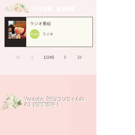
ラジオ番組 新着情報
ラジオ番組
ラジオ
1
/
245
Youtube「モリユリちゃんね
る」好評配信中！