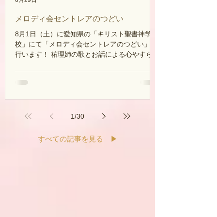
メロディ会セントレアのつどい
8月1日（土）に愛知県の「キリスト聖書神学
校」にて「メロディ会セントレアのつどい」を
行います！ 祐理姉の歌とお話による心やすらぐ
ひとときをご一緒に過ごしましょう♪ 入場無料
です！ メロディ会員でなくても大歓迎ですの
で、この機会に是非、ご家族・ご友人をお誘い
合わせの上、ご来場くださいませ。 【日時】
8月1日（土）13：30開会（13：00開場） 【会
場】 キリスト聖書神学校 【お問い合わせ】
1
/
30
モリユリ・ミュージック・ミニストリーズ
TEL 06-4397-
すべての記事を見る ▶︎
3537 e-mail: moriyurimusic@gmail.com