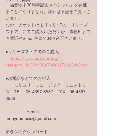
「福音歌手30周年記念スペシャル」を開催す
ることになりました。詳細は下記をご覧下さ
いませ。
なお、チケットはモリユリHPの「リリーズ
ストア」にてご購入いただくか、事務所まで
お電話やe-mail等にてお申込下さいませ。
●リリーズストアでのご購入　
https://lilys-store.stores.jp/?
category_id=63dc90a734e01719164c6cdb
●お電話などでのお申込
　　モリユリ・ミュージック・ミニストリー
ズ　TEL　06-4397-3537　FAX　06-4397-
3538
　　　　　e-mail  
moriyurimusic@gmail.com　
チラシのダウンロード