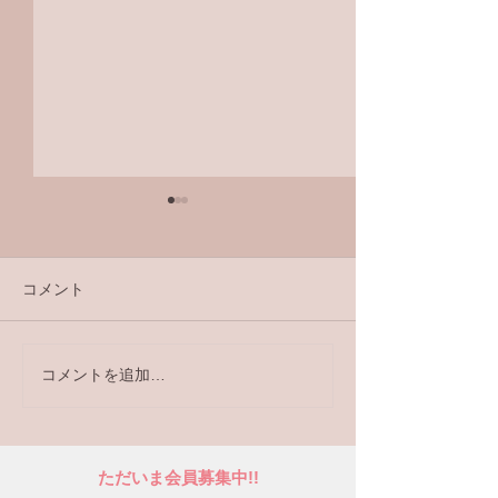
コメント
コメントを追加…
新刊「ことばのシンフォ
8/9（土）・8/
ニー」好評発売中！
TV「ライフ・
どい in 北海道
ただいま会員募集中!!