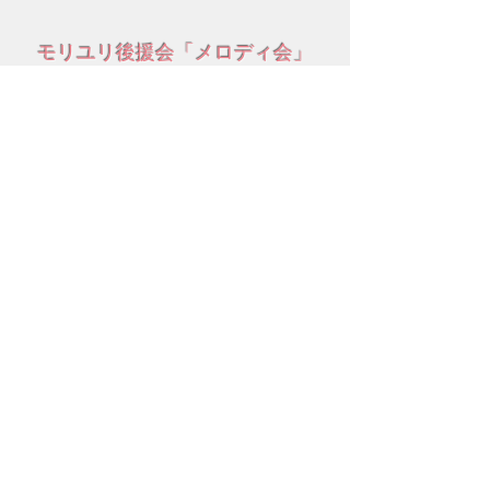
モリユリ後援会「メロディ会」
「メロディ会」は、福音歌手、森祐理さんの働
きを応援し、祈りをもって支える会です。 森祐
理さんのホットなお証しと賛美を聞く交わり会
が行われています。
詳しくはこちら
サポートシステム
モリユリ活動支援
コロナ禍にあって、事務所の運営や働きのため
にお祈り頂ければ幸いです。また主のお導きの
中で、ご献金等のご支援を頂けましたら大変感
謝に存じます。
詳しくはこちら