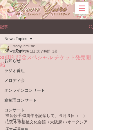
MENU
記事
News Topics
moriyurimusic
News Topics
2023年3月1日
読了時間: 1分
30周年記念スペシャル チケット発売開
お知らせ
始
ラジオ番組
メロディ会
オンラインコンサート
森祐理コンサート
コンサート
福音歌手30周年を記念して、６月３日（土）
コンサート
に茨木市福祉文化会館（大阪府）/オークシア
ターにて
ツアーの募集