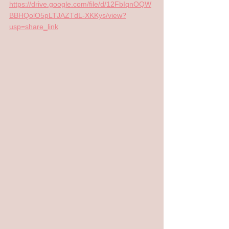
https://drive.google.com/file/d/12FbIqnOQW
BBHQolO5pLTJAZTdL-XKKys/view?
usp=share_link