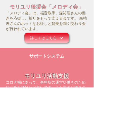
モリユリ後援会「メロディ会」
「メロディ会」は、福音歌手、森祐理さんの働
きを応援し、祈りをもって支える会です。 森祐
理さんのホットなお証しと賛美を聞く交わり会
が行われています。
詳しくはこちら
サポートシステム
モリユリ活動支援
コロナ禍にあって、事務所の運営や働きのため
にお祈り頂ければ幸いです。また主のお導きの
中で、ご献金等のご支援を頂けましたら大変感
謝に存じます。
詳しくはこちら
メルマガ配信登録