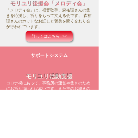
モリユリ後援会「メロディ会」
「メロディ会」は、福音歌手、森祐理さんの働
きを応援し、祈りをもって支える会です。 森祐
理さんのホットなお証しと賛美を聞く交わり会
が行われています。
詳しくはこちら
サポートシステム
モリユリ活動支援
コロナ禍にあって、事務所の運営や働きのため
にお祈り頂ければ幸いです。また主のお導きの
中で、ご献金等のご支援を頂けましたら大変感
謝に存じます。
詳しくはこちら
メルマガ配信登録