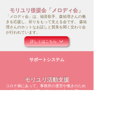
モリユリ後援会「メロディ会」
「メロディ会」は、福音歌手、森祐理さんの働
きを応援し、祈りをもって支える会です。 森祐
理さんのホットなお証しと賛美を聞く交わり会
が行われています。
詳しくはこちら
サポートシステム
モリユリ活動支援
コロナ禍にあって、事務所の運営や働きのため
にお祈り頂ければ幸いです。また主のお導きの
中で、ご献金等のご支援を頂けましたら大変感
謝に存じます。
詳しくはこちら
メルマガ配信登録