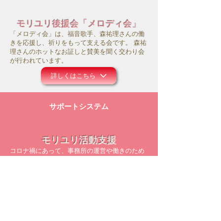
モリユリ後援会「メロディ会」
「メロディ会」は、福音歌手、森祐理さんの働
きを応援し、祈りをもって支える会です。 森祐
理さんのホットなお証しと賛美を聞く交わり会
が行われています。
詳しくはこちら
サポートシステム
モリユリ活動支援
コロナ禍にあって、事務所の運営や働きのため
にお祈り頂ければ幸いです。また主のお導きの
中で、ご献金等のご支援を頂けましたら大変感
謝に存じます。
詳しくはこちら