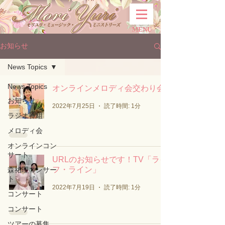
MENU
お知らせ
News Topics
News Topics
オンラインメロディ会交わり会
お知らせ
2022年7月25日
読了時間: 1分
ラジオ番組
メロディ会
オンラインコン
サート
URLのお知らせです！TV「ライ
フ・ライン」
森祐理コンサー
ト
2022年7月19日
読了時間: 1分
コンサート
コンサート
ツアーの募集