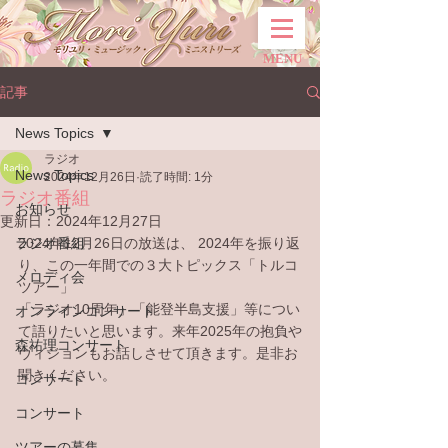
MENU
記事
News Topics
ラジオ
News Topics
2024年12月26日
読了時間: 1分
ラジオ番組
お知らせ
更新日：
2024年12月27日
ラジオ番組
2024年12月26日の放送は、 
2024年を振り返
り、この一年間での３大トピックス「トルコ
メロディ会
ツアー」
「ラジオ10周年」「能登半島支援」等につい
オンラインコンサート
て語りたいと思います。来年2025年の抱負や
森祐理コンサート
ヴィジョンもお話しさせて頂きます。
是非お
聞きください。
コンサート
コンサート
ツアーの募集