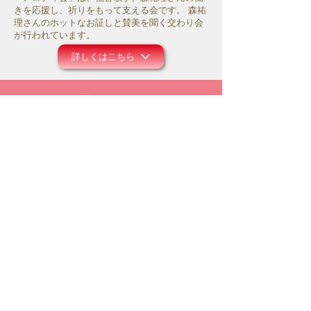
きを応援し、祈りをもって支える会です。 森祐
理さんのホットなお証しと賛美を聞く交わり会
が行われています。
詳しくはこちら
サポートシステム
モリユリ活動支援
コロナ禍にあって、事務所の運営や働きのため
にお祈り頂ければ幸いです。また主のお導きの
中で、ご献金等のご支援を頂けましたら大変感
謝に存じます。
詳しくはこちら
メルマガ配信登録
モリユリの空飛ぶレター配達人