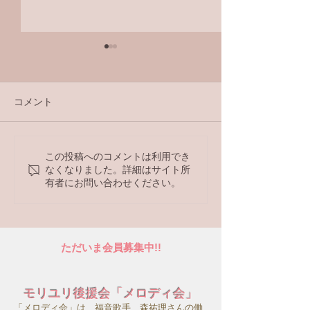
コメント
ラジオ番組
この投稿へのコメントは利用でき
【ラジオ番組】アンケー
なくなりました。詳細はサイト所
トへの回答はこちら
有者にお問い合わせください。
ただいま会員募集中!!
モリユリ後援会「メロディ会」
「メロディ会」は、福音歌手、森祐理さんの働