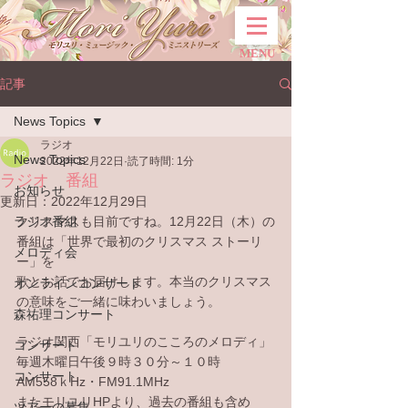
MENU
記事
News Topics
ラジオ
News Topics
2022年12月22日
読了時間: 1分
ラジオ 番組
お知らせ
更新日：
2022年12月29日
ラジオ番組
クリスマスも目前ですね。12月22日（木）の
番組は「世界で最初のクリスマス ストーリ
メロディ会
ー」を
歌とお話でお届けします。本当のクリスマス
オンラインコンサート
の意味をご一緒に味わいましょう。
森祐理コンサート
ラジオ関西「モリユリのこころのメロディ」
コンサート
毎週木曜日午後９時３０分～１０時
コンサート
AM558ｋHz・FM91.1MHz
またモリユリHPより、過去の番組も含め
ツアーの募集