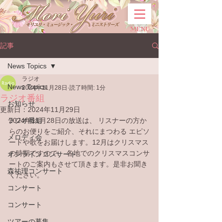
MENU
記事
News Topics
ラジオ
News Topics
2024年11月28日
読了時間: 1分
ラジオ番組
お知らせ
更新日：
2024年11月29日
ラジオ番組
2024年11月28日の放送は、 リスナーの方か
らのお便りをご紹介、それにまつわる エピソ
メロディ会
ードや歌をお届けします。12月はクリスマス
の時期ですので、 各地でのクリスマスコンサ
オンラインコンサート
ートのご案内もさせて頂きます。
是非お聞き
森祐理コンサート
ください。
コンサート
コンサート
ツアーの募集