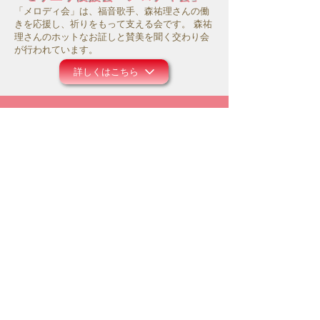
「メロディ会」は、福音歌手、森祐理さんの働
きを応援し、祈りをもって支える会です。 森祐
理さんのホットなお証しと賛美を聞く交わり会
が行われています。
詳しくはこちら
サポートシステム
モリユリ活動支援
コロナ禍にあって、事務所の運営や働きのため
にお祈り頂ければ幸いです。また主のお導きの
中で、ご献金等のご支援を頂けましたら大変感
謝に存じます。
詳しくはこちら
メルマガ配信登録