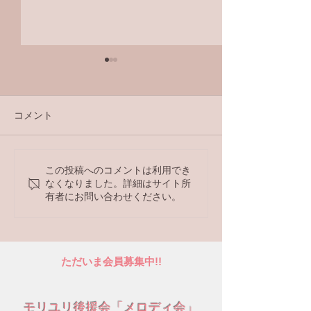
コメント
ラジオ番組
ラジオ番組
この投稿へのコメントは利用でき
なくなりました。詳細はサイト所
有者にお問い合わせください。
ただいま会員募集中!!
モリユリ後援会「メロディ会」