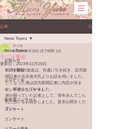
MENU
記事
News Topics
ラジオ
News Topics
2023年10月18日
読了時間: 1分
ラジオ番組
お知らせ
更新日：
2023年10月20日
ラジオ番組
10月19日の放送は、先週に引き続き、読売新
聞記者の元永達夫氏よりお話を伺いました。
メロディ会
亡くなった弟は読売新聞記者に内定が決ま
り、研修をしていました。
オンラインコンサート
弟が願っていた記者として、長年歩んでこら
森祐理コンサート
れた想いをお聴きしました。是非お聞きくだ
さい。
コンサート
コンサート
ツアーの募集