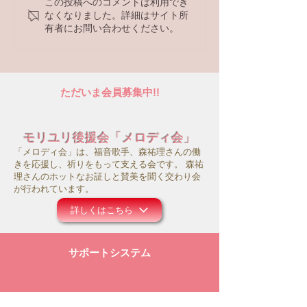
この投稿へのコメントは利用でき
【ラジオ番組】アンケー
なくなりました。詳細はサイト所
トへの回答はこちら
有者にお問い合わせください。
ただいま会員募集中!!
モリユリ後援会「メロディ会」
「メロディ会」は、福音歌手、森祐理さんの働
きを応援し、祈りをもって支える会です。 森祐
理さんのホットなお証しと賛美を聞く交わり会
が行われています。
詳しくはこちら
サポートシステム
モリユリ活動支援