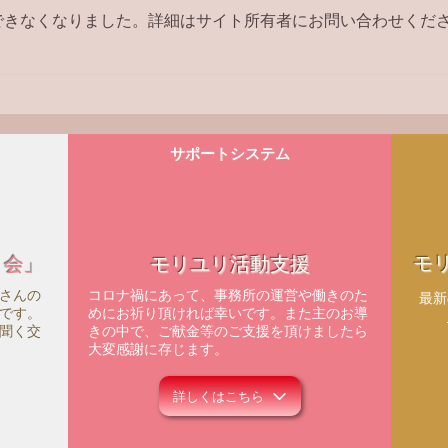
できなくなりました。詳細はサイト所有者にお問い合わせくだ
【ラジオ番組】アンケートへ
の回答はこちら
サポートシステム
モ
ィ会」
モリユリ活動支援
さんの
コロナ禍にあって、事務所の運営や働きのた
​最
です。
めにお祈り頂ければ幸いです。また主のお導
聞く交
きの中で、ご献金等のご支援を頂けましたら
大変感謝に存じます。
詳しくはこちら