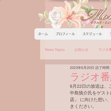
ホーム
プロフィール
スケジュール
News Topics
お知らせ
ラジオ
2023年6月20日
読了時間:
コンサート
ツアーの募集
ラジオ番
6月22日の放送は
中島慎介氏をゲスト
店」 
に向けた想い
きください。