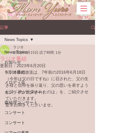
MENU
記事
News Topics
ラジオ
News Topics
2023年6月15日
読了時間: 1分
ラジオ番組
お知らせ
更新日：
2023年6月20日
ラジオ番組
6月15日の放送は、7年前の2016年6月18日
（今年は父の日ですね）に召された、父の生
メロディ会
き様と信仰を振り返り、父の思いを表すよう
な詩「神が約束されたのは」を、ご紹介させ
オンラインコンサート
ていただきます。
森祐理コンサート
是非お聞きくださいませ。
コンサート
コンサート
ツアーの募集