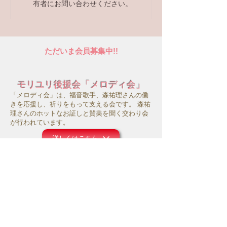
有者にお問い合わせください。
ただいま会員募集中!!
モリユリ後援会「メロディ会」
「メロディ会」は、福音歌手、森祐理さんの働
きを応援し、祈りをもって支える会です。 森祐
理さんのホットなお証しと賛美を聞く交わり会
が行われています。
詳しくはこちら
サポートシステム
モリユリ活動支援
コロナ禍にあって、事務所の運営や働きのため
にお祈り頂ければ幸いです。また主のお導きの