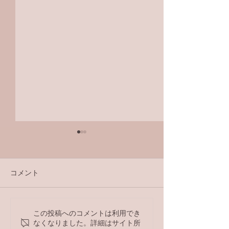
コメント
ラジオ番組
この投稿へのコメントは利用でき
【ラジオ番組】アンケー
なくなりました。詳細はサイト所
トへの回答はこちら