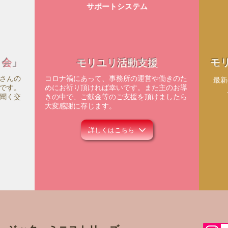
サポートシステム
モ
ィ会」
モリユリ活動支援
さんの
コロナ禍にあって、事務所の運営や働きのた
​最
です。
めにお祈り頂ければ幸いです。また主のお導
聞く交
きの中で、ご献金等のご支援を頂けましたら
大変感謝に存じます。
詳しくはこちら