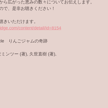
から広がった恵みの数々についてお伝えします。
ので、是非お聴きください！
聴きいただけます。
idge.com/content/detail/id=8154
Miracle　りんごジャムの奇跡 
ミンツー (著), 久世直樹 (著),