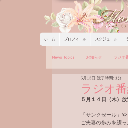
ホーム
プロフィール
スケジュール
News Topics
お知らせ
ラジオ
5月13日
読了時間: 1分
コンサート
ツアーの募集
ラジオ番
５月１４日（木）放
「サンクゼール」や
ご夫妻の歩みを綴っ