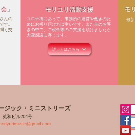
モ
ィ会」
モリユリ活動支援
さんの
コロナ禍にあって、事務所の運営や働きのた
​最
です。
めにお祈り頂ければ幸いです。また主のお導
聞く交
きの中で、ご献金等のご支援を頂けましたら
大変感謝に存じます。
詳しくはこちら
ージック・ミニストリーズ
5
英和ビル204号
moriyurimusic@gmail.com