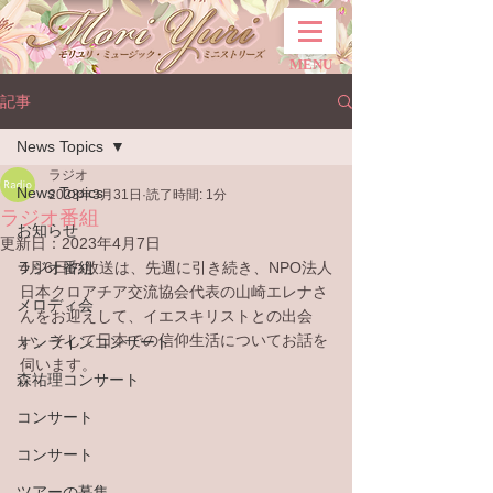
MENU
記事
News Topics
ラジオ
News Topics
2023年3月31日
読了時間: 1分
ラジオ番組
お知らせ
更新日：
2023年4月7日
ラジオ番組
4月6日の放送は、先週に引き続き、NPO法人
日本クロアチア交流協会代表の山崎エレナさ
メロディ会
んをお迎えして、イエスキリストとの出会
い、そして日本での信仰生活についてお話を
オンラインコンサート
伺います。
森祐理コンサート
コンサート
コンサート
ツアーの募集