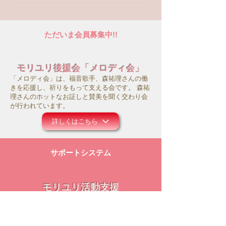
ただいま会員募集中!!
モリユリ後援会「メロディ会」
「メロディ会」は、福音歌手、森祐理さんの働
きを応援し、祈りをもって支える会です。 森祐
理さんのホットなお証しと賛美を聞く交わり会
が行われています。
詳しくはこちら
サポートシステム
モリユリ活動支援
コロナ禍にあって、事務所の運営や働きのため
にお祈り頂ければ幸いです。また主のお導きの
中で、ご献金等のご支援を頂けましたら大変感
謝に存じます。