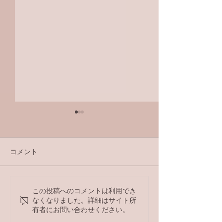
コメント
ラジオ番組
この投稿へのコメントは利用でき
【ラジオ番組】アンケー
なくなりました。詳細はサイト所
トへの回答はこちら
有者にお問い合わせください。