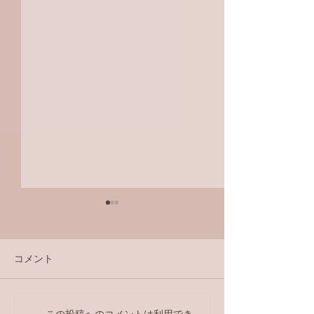
コメント
ラジオ番組
この投稿へのコメントは利用でき