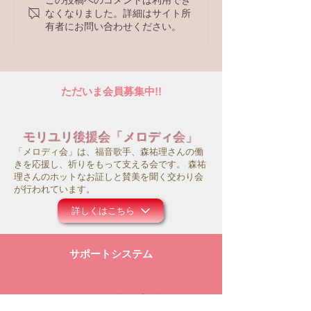
【ラジオ番組】アンケー
なくなりました。詳細はサイト所
トへの回答はこちら
有者にお問い合わせください。
ただいま会員募集中!!
モリユリ後援会「メロディ会」
「メロディ会」は、福音歌手、森祐理さんの働
きを応援し、祈りをもって支える会です。 森祐
理さんのホットなお証しと賛美を聞く交わり会
が行われています。
詳しくはこちら
サポートシステム
モリユリ活動支援