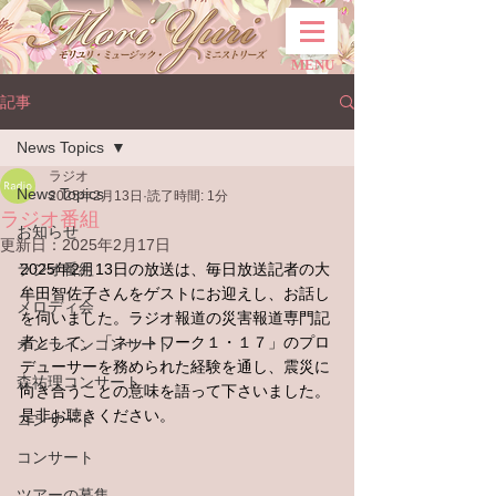
MENU
記事
News Topics
ラジオ
News Topics
2025年2月13日
読了時間: 1分
ラジオ番組
お知らせ
更新日：
2025年2月17日
ラジオ番組
2025年2月13日の放送は、毎日放送記者の大
牟田智佐子さんをゲストにお迎えし、お話し
メロディ会
を伺いました。ラジオ報道の災害報道専門記
者として、「ネットワーク１・１７」のプロ
オンラインコンサート
デューサーを務められた経験を通し、震災に
森祐理コンサート
向き合うことの意味を語って下さいました。
是非お聴きください。
コンサート
コンサート
ツアーの募集