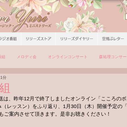
ラジオ番組
リリーズストア
リリーズダイヤリー
空飛ぶレター
番組
メロディ会
オンラインコンサート
森祐理コンサー
 1分
組
放送は、
昨年12月で終了しましたオンライン「こころの
み（レッスン）をふり返り、1月30日（木）開催予定の
もご案内させて頂きます。
是非お聴きください！