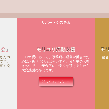
サポートシステム
モ
ィ会」
モリユリ活動支援
さんの
コロナ禍にあって、事務所の運営や働きのた
​最
です。
めにお祈り頂ければ幸いです。また主のお導
聞く交
きの中で、ご献金等のご支援を頂けましたら
大変感謝に存じます。
詳しくはこちら