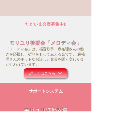
ただいま会員募集中!!
モリユリ後援会「メロディ会」
「メロディ会」は、福音歌手、森祐理さんの働
きを応援し、祈りをもって支える会です。 森祐
理さんのホットなお証しと賛美を聞く交わり会
が行われています。
詳しくはこちら
サポートシステム
モリユリ活動支援
コロナ禍にあって、事務所の運営や働きのため
にお祈り頂ければ幸いです。また主のお導きの
中で、ご献金等のご支援を頂けましたら大変感