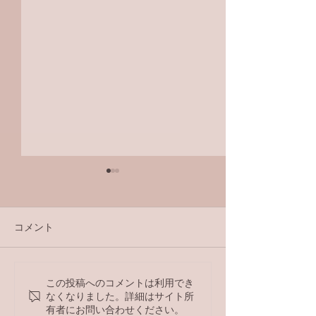
コメント
ラジオ番組
この投稿へのコメントは利用でき
【ラジオ番組】アンケー
なくなりました。詳細はサイト所
トへの回答はこちら
有者にお問い合わせください。