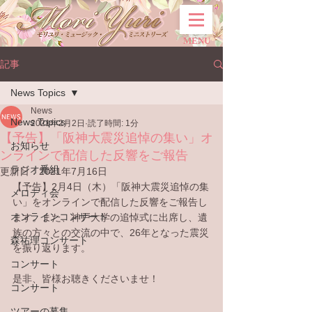
MENU
記事
News Topics
News
News Topics
2021年2月2日
読了時間: 1分
【予告】「阪神大震災追悼の集い」オ
お知らせ
ンラインで配信した反響をご報告
ラジオ番組
更新日：
2021年7月16日
【予告】2月4日（木）「阪神大震災追悼の集
メロディ会
い」をオンラインで配信した反響をご報告し
オンラインコンサート
ます。また、神戸大学の追悼式に出席し、遺
族の方々との交流の中で、26年となった震災
森祐理コンサート
を振り返ります。
コンサート
是非、皆様お聴きくださいませ！
コンサート
ツアーの募集