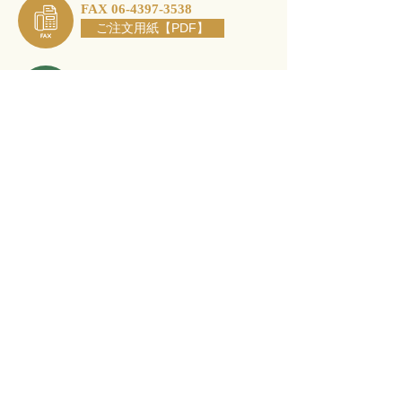
FAX 06-4397-3538
ご注文用紙【PDF】
moriyurimusic@gmail.com
ご注文フォーム
●
クリックポストでお届けします。別途送料が
かかります。（全国一律300円、5000円以上で
送料無料）
●
商品と一緒に郵便振込票をお送りしますの
で、届きましたら２週間以内にご送金下さい。
（送金手数料はお客様のご負担となります）
❶
商品名と数量
❷
ご注文者様のお名前とご住所、お電話番号
❸
ご注文者様とお送り先が異なる場合は、必ず
その旨を明記下さい。（ご請求書等は商品に同
梱せず、ご注文者様へお送りさせて頂きます）