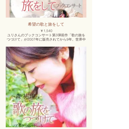
希望の歌と旅をして
￥1,540
ユリさんのブックコンサート第3弾前作「歌の旅を
つづけて」が2007年に販売されてから9年。世界中
の人々に賛美と笑顔を届けるために旅をする中で体
験した様々な出会いや感動のエピソードを、ユリさ
んの優しい語り口で綴ります。
あなたの心にもきっと何かを語りかけてくれること
でしょう。
出版／いのちのことば社