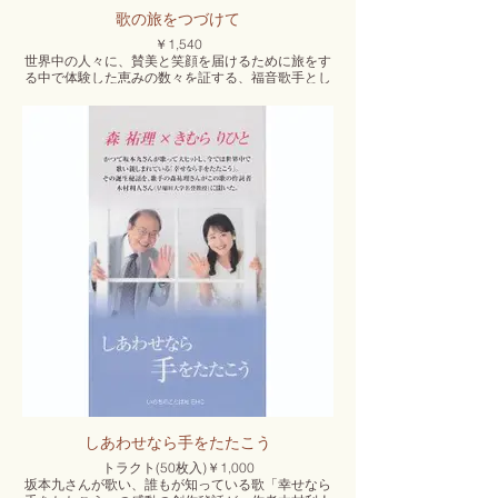
歌の旅をつづけて
￥1,540
世界中の人々に、賛美と笑顔を届けるために旅をす
る中で体験した恵みの数々を証する、福音歌手とし
て歩み出して15年。阪神淡路大震災で実弟を失い、
深い心の痛みを抱えながら、日本中、世界中の人々
に賛美と笑顔を届けるために旅をした。
大震災が発生した台湾、大津波で被災したタイ、遠
くエチオピア、さらには刑務所コンサートで体験し
た恵みの数々を、心に響く歌詞を織り交ぜながら証
しする。
出版／いのちのことば社
しあわせなら手をたたこう
トラクト(50枚入)￥1,000
坂本九さんが歌い、誰もが知っている歌「幸せなら