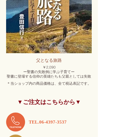
父となる旅路
￥2,090
ー聖書の失敗例に学ぶ子育てー
聖書に登場する信仰の英雄たちも父親としては失敗
だらけ。その失敗から見えてくる父性ならではの役
＊当ショップ内の商品価格は、全て税込表記です。
割とは？幼い日に父を亡くした著者の喪失からの回
復と神との和解、そして自身も父親となっていく経
験を、聖書の登場人物と重ねながら綴る。
▼ご注文はこちらから▼
発行日：2020年4月20日
発 行：いのちのことば社
TEL.06-4397-3537