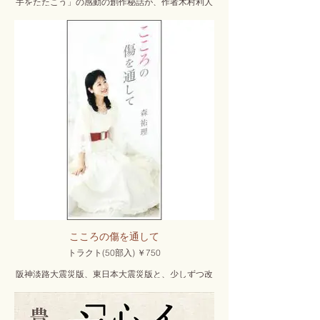
手をたたこう」の感動の創作秘話が、作者木村利人
氏と森祐理との対談形式で綴られています。
こころの傷を通して
トラクト(50部入) ￥750
阪神淡路大震災版、東日本大震災版と、少しずつ改
訂しつつ、版を重ねて参りましたが、今回、装いも
新たに、内容も加筆して、新トラクトとして完成し
ました。熊本等の被災地へも届けて頂くことになっ
ています。