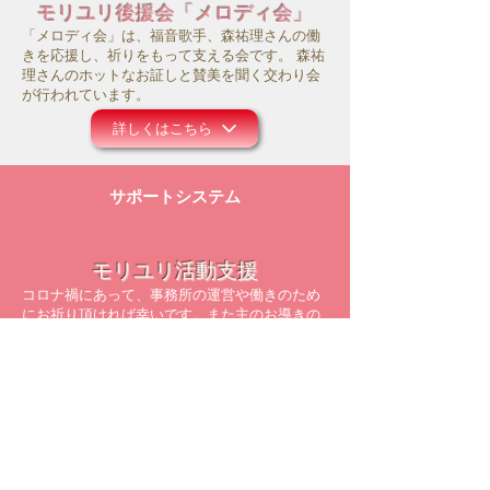
モリユリ後援会「メロディ会」
「メロディ会」は、福音歌手、森祐理さんの働
きを応援し、祈りをもって支える会です。 森祐
理さんのホットなお証しと賛美を聞く交わり会
が行われています。
詳しくはこちら
サポートシステム
モリユリ活動支援
コロナ禍にあって、事務所の運営や働きのため
にお祈り頂ければ幸いです。また主のお導きの
中で、ご献金等のご支援を頂けましたら大変感
謝に存じます。
詳しくはこちら
メルマガ配信登録