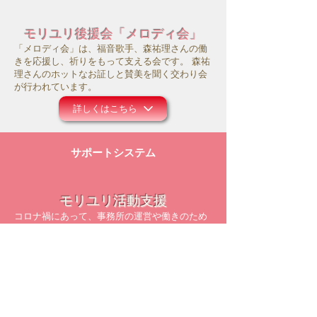
モリユリ後援会「メロディ会」
「メロディ会」は、福音歌手、森祐理さんの働
きを応援し、祈りをもって支える会です。 森祐
理さんのホットなお証しと賛美を聞く交わり会
が行われています。
詳しくはこちら
サポートシステム
モリユリ活動支援
コロナ禍にあって、事務所の運営や働きのため
にお祈り頂ければ幸いです。また主のお導きの
中で、ご献金等のご支援を頂けましたら大変感
謝に存じます。
詳しくはこちら