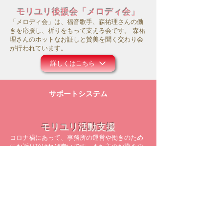
モリユリ後援会「メロディ会」
「メロディ会」は、福音歌手、森祐理さんの働
きを応援し、祈りをもって支える会です。 森祐
理さんのホットなお証しと賛美を聞く交わり会
が行われています。
詳しくはこちら
サポートシステム
モリユリ活動支援
コロナ禍にあって、事務所の運営や働きのため
にお祈り頂ければ幸いです。また主のお導きの
中で、ご献金等のご支援を頂けましたら大変感
謝に存じます。
詳しくはこちら
メルマガ配信登録