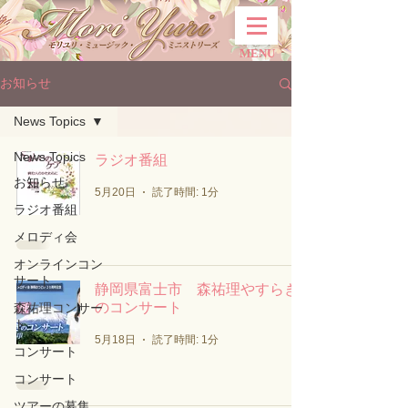
MENU
お知らせ
News Topics
News Topics
ラジオ番組
お知らせ
5月20日
読了時間: 1分
ラジオ番組
メロディ会
オンラインコン
サート
静岡県富士市 森祐理やすらぎ
のコンサート
森祐理コンサー
ト
5月18日
読了時間: 1分
コンサート
コンサート
ツアーの募集