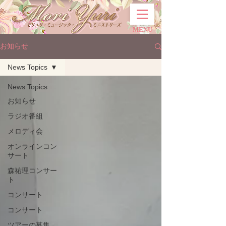
MENU
お知らせ
News Topics
News Topics
お知らせ
ラジオ番組
メロディ会
オンラインコン
サート
森祐理コンサー
ト
コンサート
コンサート
ツアーの募集