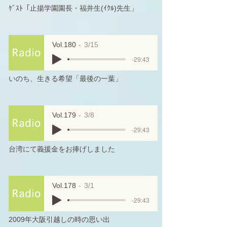
ｹﾞｽﾄ「止揚学園園長・福井生(ｲｸﾙ)先生」
Vol.180
3/15
-29:43
いのち、生きる希望「最後の一葉」
Vol.179
3/8
-29:43
台湾にて義援金をお捧げしました
Vol.178
3/1
-29:43
2009年大阪引越しの時の思い出