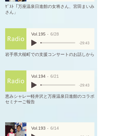
ｹﾞｽﾄ「万座温泉日進館の女将さん、宮田まいみ
さん」
Vol.195
6/28
-29:43
岩手県大槌町での支援コンサートのお話しから
Vol.194
6/21
-29:43
恵みシャレー軽井沢と万座温泉日進館のコラボ
セミナーご報告
Vol.193
6/14