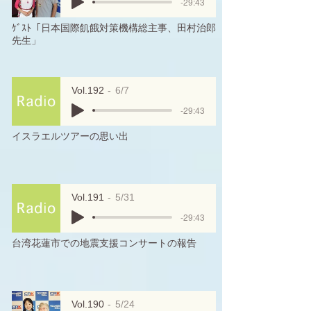
-29:43
ｹﾞｽﾄ「日本国際飢餓対策機構総主事、田村治郎
先生」
Vol.192
6/7
-29:43
イスラエルツアーの思い出
Vol.191
5/31
-29:43
台湾花蓮市での地震支援コンサートの報告
Vol.190
5/24