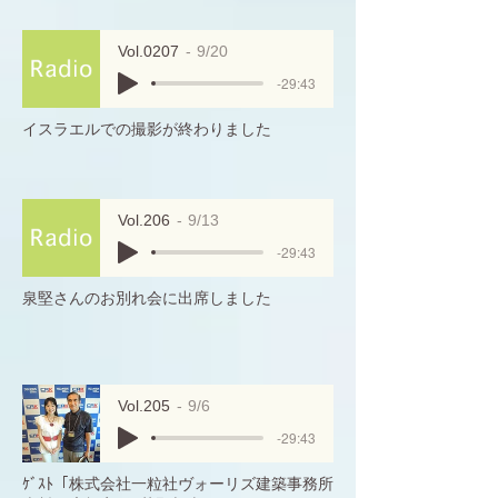
Vol.0207
9/20
-29:43
イスラエルでの撮影が終わりました
Vol.206
9/13
-29:43
泉堅さんのお別れ会に出席しました
Vol.205
9/6
-29:43
ｹﾞｽﾄ「株式会社一粒社ヴォーリズ建築事務所