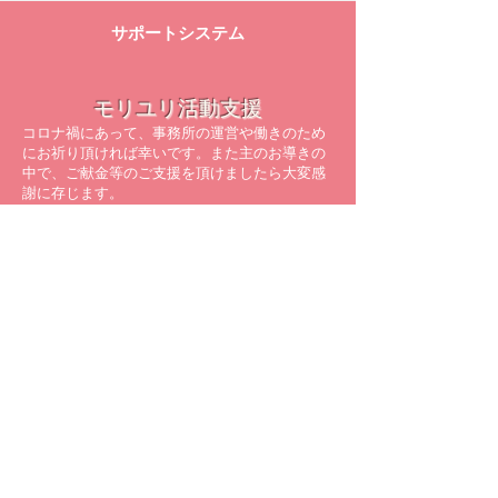
サポートシステム
モリユリ活動支援
コロナ禍にあって、事務所の運営や働きのため
にお祈り頂ければ幸いです。また主のお導きの
中で、ご献金等のご支援を頂けましたら大変感
謝に存じます。
詳しくはこちら
メルマガ配信登録
モリユリの空飛ぶレター配達人
​最新の情報をメールでお届けしています！
※すでに配信を受けている方は、
再登録の必要はありません。
>