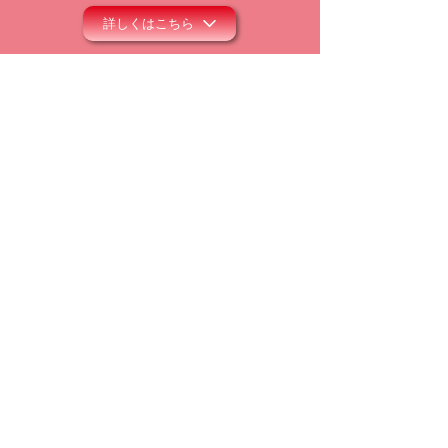
詳しくはこちら
メルマガ配信登録
モリユリの空飛ぶレター配達人
​最新の情報をメールでお届けしています！
※すでに配信を受けている方は、
再登録の必要はありません。
>
一般社団法人モリユリ・ミュージック・ミニ
ストリーズ
〒530-0047 大阪市北区西天満3丁目1-5
英和ビル204号
TEL:
06-4397-3537
FAX:
06-4397-3538
moriyurimusic@gmail.com