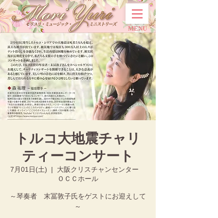
MENU
トルコ大地震チャリ
ティーコンサート
7月01日(土)
  |  
大阪クリスチャンセンター
ＯＣＣホール
～琴奏者 末冨敦子氏をゲストにお迎えして
～