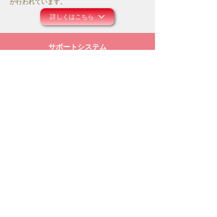
が行われています。
詳しくはこちら
サポートシステム
モリユリ活動支援
コロナ禍にあって、事務所の運営や働きのため
にお祈り頂ければ幸いです。また主のお導きの
中で、ご献金等のご支援を頂けましたら大変感
謝に存じます。
詳しくはこちら
メルマガ配信登録
モリユリの空飛ぶレター配達人
​最新の情報をメールでお届けしています！
※すでに配信を受けている方は、