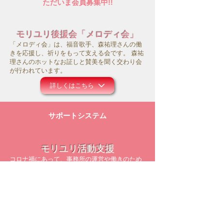
ただいま会員募集中!!
モリユリ後援会「メロディ会」
「メロディ会」は、福音歌手、森祐理さんの働
きを応援し、祈りをもって支える会です。 森祐
理さんのホットなお証しと賛美を聞く交わり会
が行われています。
詳しくはこちら
サポートシステム
モリユリ活動支援
コロナ禍にあって、事務所の運営や働きのため
にお祈り頂ければ幸いです。また主のお導きの
中で、ご献金等のご支援を頂けましたら大変感
謝に存じます。
詳しくはこちら