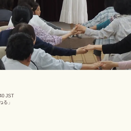
40 JST
んねる」