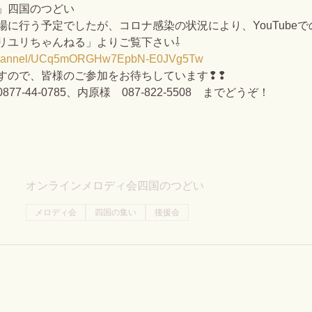
」四国のつどい
に行う予定でしたが、コロナ感染の状況により、YouTube
「モリユリちゃんねる」よりご覧下さい⇩
m/channel/UCq5mORGHw7EpbN-E0JVg5Tw
すので、皆様のご参加をお待ちしています❢❢
-44-0785、内原様　087-822-5508　までどうぞ！
オンラインメロディ会四国のつどい
メロディ会
四国の集い
後援会