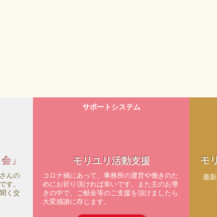
サポートシステム
モ
ィ会」
モリユリ活動支援
さんの
コロナ禍にあって、事務所の運営や働きのた
​最
です。
めにお祈り頂ければ幸いです。また主のお導
聞く交
きの中で、ご献金等のご支援を頂けましたら
大変感謝に存じます。