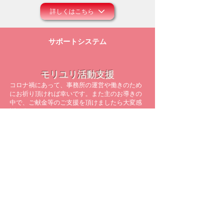
詳しくはこちら
サポートシステム
モリユリ活動支援
コロナ禍にあって、事務所の運営や働きのため
にお祈り頂ければ幸いです。また主のお導きの
中で、ご献金等のご支援を頂けましたら大変感
謝に存じます。
詳しくはこちら
メルマガ配信登録
モリユリの空飛ぶレター配達人
​最新の情報をメールでお届けしています！
※すでに配信を受けている方は、
再登録の必要はありません。