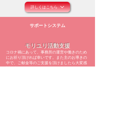
詳しくはこちら
サポートシステム
モリユリ活動支援
コロナ禍にあって、事務所の運営や働きのため
にお祈り頂ければ幸いです。また主のお導きの
中で、ご献金等のご支援を頂けましたら大変感
謝に存じます。
詳しくはこちら
メルマガ配信登録
モリユリの空飛ぶレター配達人
​最新の情報をメールでお届けしています！
※すでに配信を受けている方は、
再登録の必要はありません。