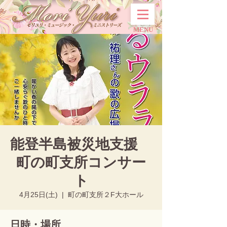
MENU
能登半島被災地支援
町の町支所コンサー
ト
4月25日(土)
  |  
町の町支所２F大ホール
日時・場所