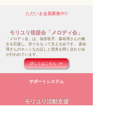
ただいま会員募集中!!
モリユリ後援会「メロディ会」
「メロディ会」は、福音歌手、森祐理さんの働
きを応援し、祈りをもって支える会です。 森祐
理さんのホットなお証しと賛美を聞く交わり会
が行われています。
詳しくはこちら
サポートシステム
モリユリ活動支援
コロナ禍にあって、事務所の運営や働きのため
にお祈り頂ければ幸いです。また主のお導きの
中で、ご献金等のご支援を頂けましたら大変感
謝に存じます。