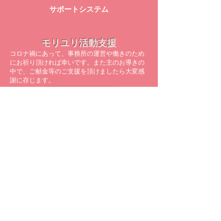
サポートシステム
モリユリ活動支援
コロナ禍にあって、事務所の運営や働きのため
にお祈り頂ければ幸いです。また主のお導きの
中で、ご献金等のご支援を頂けましたら大変感
謝に存じます。
詳しくはこちら
メルマガ配信登録
モリユリの空飛ぶレター配達人
​最新の情報をメールでお届けしています！
※すでに配信を受けている方は、
再登録の必要はありません。
>