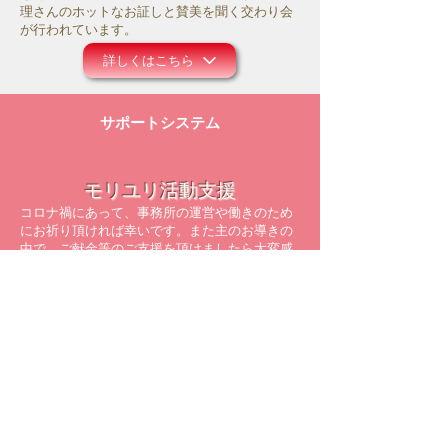
理さんのホットなお証しと賛美を聞く交わり会
が行われています。
詳しくはこちら
サポートシステム
モリユリ活動支援
コロナ禍にあって、事務所の運営や働きのため
にお祈り頂ければ幸いです。また主のお導きの
中で、ご献金等のご支援を頂けましたら大変感
謝に存じます。
詳しくはこちら
メルマガ配信登録
モリユリの空飛ぶレター配達人
​最新の情報をメールでお届けしています！