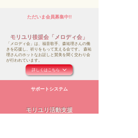
ただいま会員募集中!!
モリユリ後援会「メロディ会」
「メロディ会」は、福音歌手、森祐理さんの働
きを応援し、祈りをもって支える会です。 森祐
理さんのホットなお証しと賛美を聞く交わり会
が行われています。
詳しくはこちら
サポートシステム
モリユリ活動支援
コロナ禍にあって、事務所の運営や働きのため
にお祈り頂ければ幸いです。また主のお導きの
中で、ご献金等のご支援を頂けましたら大変感
謝に存じます。