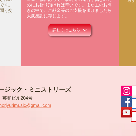
​最
です。
めにお祈り頂ければ幸いです。また主のお導
聞く交
きの中で、ご献金等のご支援を頂けましたら
大変感謝に存じます。
詳しくはこちら
ージック・ミニストリーズ
5
英和ビル204号
moriyurimusic@gmail.com