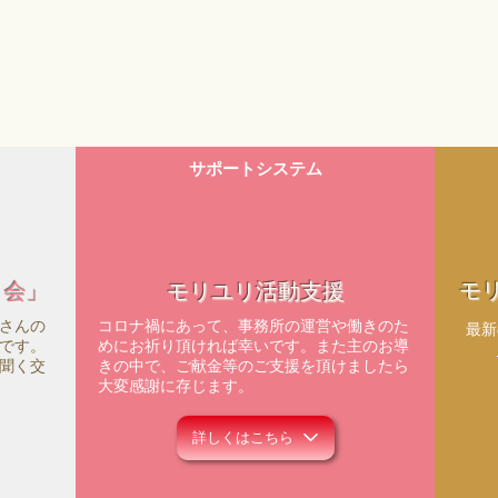
サポートシステム
モ
ィ会」
モリユリ活動支援
さんの
コロナ禍にあって、事務所の運営や働きのた
​最
です。
めにお祈り頂ければ幸いです。また主のお導
聞く交
きの中で、ご献金等のご支援を頂けましたら
大変感謝に存じます。
詳しくはこちら