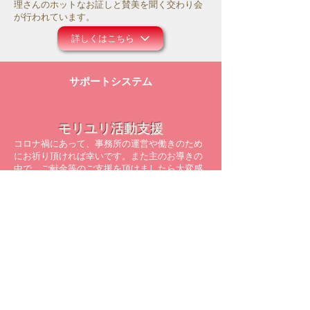
理さんのホットなお証しと賛美を聞く交わり会
が行われています。
詳しくはこちら
サポートシステム
モリユリ活動支援
コロナ禍にあって、事務所の運営や働きのため
にお祈り頂ければ幸いです。また主のお導きの
中で、ご献金等のご支援を頂けましたら大変感
謝に存じます。
詳しくはこちら
メルマガ配信登録
モリユリの空飛ぶレター配達人
​最新の情報をメールでお届けしています！