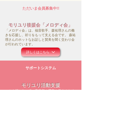
ただいま会員募集中!!
モリユリ後援会「メロディ会」
「メロディ会」は、福音歌手、森祐理さんの働
きを応援し、祈りをもって支える会です。 森祐
理さんのホットなお証しと賛美を聞く交わり会
が行われています。
詳しくはこちら
サポートシステム
モリユリ活動支援
コロナ禍にあって、事務所の運営や働きのため
にお祈り頂ければ幸いです。また主のお導きの
中で、ご献金等のご支援を頂けましたら大変感
謝に存じます。
詳しくはこちら