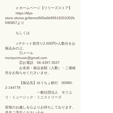
♬ホームページ【リリーズストア】
https://lilys-
store.stores.jp/items/665e6b99519201002b
590857より
もしくは
♫チケット前売り2,500円×人数分をお
振込みの上、
①メール
moriyurimusic@gmail.com
②お電話 06-4397-3537
お名前・振込金額（人数）・ご連絡
先をお知らせくださいませ。
【振込先】ゆうちょ銀行 00980-
2-144778
一般社団法人 モリユ
リ・ミュージック・ミニストリーズ
皆様のお越しを心よりお待ちしております。
是非ご予定くださいませ。