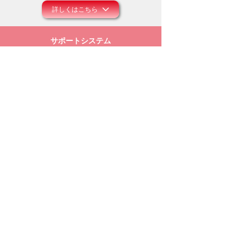
詳しくはこちら
サポートシステム
モリユリ活動支援
コロナ禍にあって、事務所の運営や働きのため
にお祈り頂ければ幸いです。また主のお導きの
中で、ご献金等のご支援を頂けましたら大変感
謝に存じます。
詳しくはこちら
メルマガ配信登録
モリユリの空飛ぶレター配達人
​最新の情報をメールでお届けしています！
※すでに配信を受けている方は、
再登録の必要はありません。