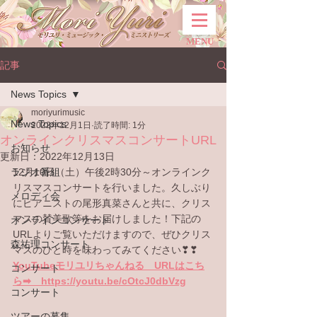
MENU
記事
News Topics
moriyurimusic
News Topics
2022年12月1日
読了時間: 1分
オンラインクリスマスコンサートURL
お知らせ
更新日：
2022年12月13日
ラジオ番組
12月10日（土）午後2時30分～オンラインク
リスマスコンサートを行いました。久しぶり
メロディ会
にピアニストの尾形真菜さんと共に、クリス
マスの賛美歌等をお届けしました！下記の
オンラインコンサート
URLよりご覧いただけますので、ぜひクリス
森祐理コンサート
マスのひと時を味わってみてください❣❣
YouTubeモリユリちゃんねる　URLはこち
コンサート
ら➡　https://youtu.be/cOtcJ0dbVzg
コンサート
ツアーの募集