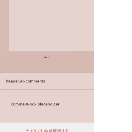
header.all-comments
comment-box.placeholder
第31回オンラインコンサ
お詫びと再アッ
ート配信
らせ
ただいま会員募集中!!