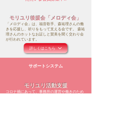
モリユリ後援会「メロディ会」
「メロディ会」は、福音歌手、森祐理さんの働
きを応援し、祈りをもって支える会です。 森祐
理さんのホットなお証しと賛美を聞く交わり会
が行われています。
詳しくはこちら
サポートシステム
モリユリ活動支援
コロナ禍にあって、事務所の運営や働きのため
にお祈り頂ければ幸いです。また主のお導きの
中で、ご献金等のご支援を頂けましたら大変感
謝に存じます。
詳しくはこちら