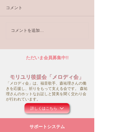
コメント
コメントを追加…
新刊「ことばのシンフォ
8/9（土）・8/
ニー」好評発売中！
TV「ライフ・
どい in 北海道
ただいま会員募集中!!
モリユリ後援会「メロディ会」
「メロディ会」は、福音歌手、森祐理さんの働
きを応援し、祈りをもって支える会です。 森祐
理さんのホットなお証しと賛美を聞く交わり会
が行われています。
詳しくはこちら
サポートシステム