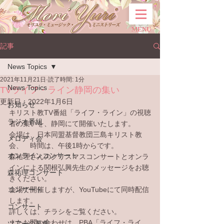
MENU
記事
News Topics
2021年11月21日
読了時間: 1分
News Topics
TVライフ・ライン静岡の集い
更新日：
2022年1月6日
お知らせ
キリスト教TV番組「ライフ・ライン」の視聴
ラジオ番組
者の集いを、静岡にて開催いたします。
会場は、日本同盟基督教団三島キリスト教
メロディ会
会、　時間は、午後1時からです。
オンラインコンサート
森祐理さんのクリスマスコンサートとオンラ
インによる関根弘興先生のメッセージをお聴
森祐理コンサート
きください。
コンサート
会場で開催しますが、YouTubeにて同時配信
します。
コンサート
詳しくは、チラシをご覧ください。
またお問い合わせは、PBA「ライフ・ライ
ツアーの募集