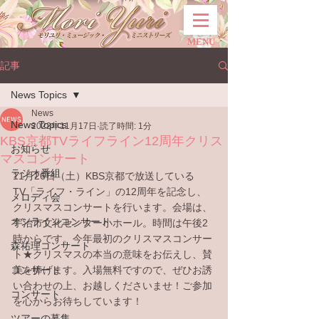
MENU
記事
News Topics
News
News Topics
2022年11月17日
読了時間: 1分
KBS京都TVライフライン12周年クリス
お知らせ
マスコンサート
ラジオ番組
11月26日（土）KBS京都で放送している
TV「ライフ・ライン」の12周年を記念し、
メロディ会
クリスマスコンサートを行います。会場は、
オンラインコンサート
宇治市文化センター小ホール。時間は午後2
時からです。今年最初のクリスマスコンサー
森祐理コンサート
ト★クリスマスの本当の意味をお伝えし、賛
コンサート
美を捧げます。入場無料ですので、ぜひお誘
い合わせの上、お越しくださいませ！ご参加
コンサート
を心からお待ちしています！
ツアーの募集