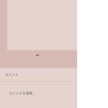
コメント
コメントを追加…
メロディ会セントレアの
メロディ会北陸
つどい
い 森 祐理ト
コンサート