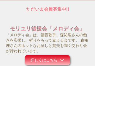
ただいま会員募集中!!
モリユリ後援会「メロディ会」
「メロディ会」は、福音歌手、森祐理さんの働
きを応援し、祈りをもって支える会です。 森祐
理さんのホットなお証しと賛美を聞く交わり会
が行われています。
詳しくはこちら
サポートシステム
モリユリ活動支援
コロナ禍にあって、事務所の運営や働きのため
にお祈り頂ければ幸いです。また主のお導きの
中で、ご献金等のご支援を頂けましたら大変感
謝に存じます。
詳しくはこちら