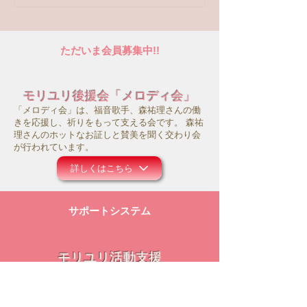
トへの回答はこちら
ただいま会員募集中!!
モリユリ後援会「メロディ会」
「メロディ会」は、福音歌手、森祐理さんの働
きを応援し、祈りをもって支える会です。 森祐
理さんのホットなお証しと賛美を聞く交わり会
が行われています。
詳しくはこちら
サポートシステム
モリユリ活動支援
コロナ禍にあって、事務所の運営や働きのため
にお祈り頂ければ幸いです。また主のお導きの
中で、ご献金等のご支援を頂けましたら大変感