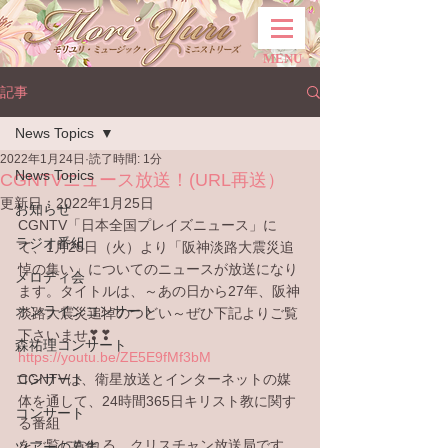
MENU
記事
News Topics
2022年1月24日
読了時間: 1分
News Topics
CGNTVニュース放送！(URL再送）
更新日：
2022年1月25日
お知らせ
CGNTV「日本全国プレイズニュース」に
ラジオ番組
て、1月25日（火）より「阪神淡路大震災追
悼の集い」についてのニュースが放送になり
メロディ会
ます。タイトルは、～あの日から27年、阪神
オンラインコンサート
淡路大震災追悼のつどい～ぜひ下記よりご覧
下さいませ❣❣
森祐理コンサート
https://youtu.be/ZE5E9fMf3bM
コンサート
CGNTVは、衛星放送とインターネットの媒
体を通して、24時間365日キリスト教に関す
コンサート
る番組
をご覧になれる、クリスチャン放送局です。
ツアーの募集