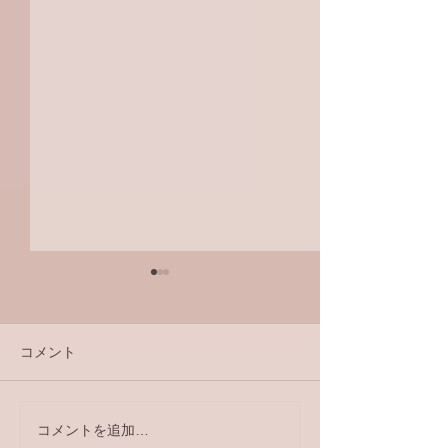
コメント
ラジオ番組
コメントを追加…
【ラジオ番組】アンケー