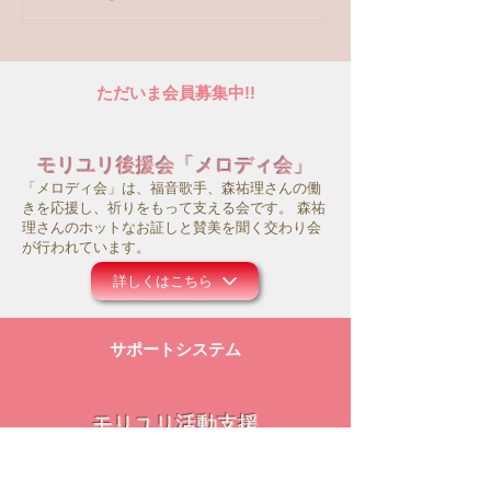
トへの回答はこちら
ただいま会員募集中!!
モリユリ後援会「メロディ会」
「メロディ会」は、福音歌手、森祐理さんの働
きを応援し、祈りをもって支える会です。 森祐
理さんのホットなお証しと賛美を聞く交わり会
が行われています。
詳しくはこちら
サポートシステム
モリユリ活動支援
コロナ禍にあって、事務所の運営や働きのため
にお祈り頂ければ幸いです。また主のお導きの
中で、ご献金等のご支援を頂けましたら大変感