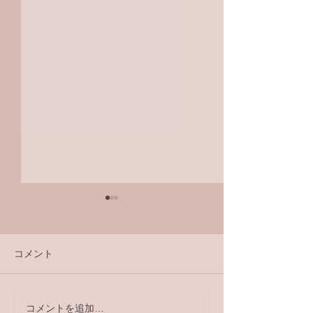
コメント
ラジオ番組
コメントを追加…
【ラジオ番組】アンケー