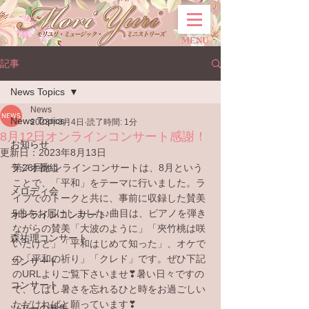
MENU
記事
News Topics
News
News Topics
2023年8月4日
読了時間: 1分
8月12日オンラインコンサート感謝！
お知らせ
更新日：
2023年8月13日
ラジオ番組
第26回オンラインコンサートは、8月という
ことで、「平和」をテーマに行いました。ラ
メロディ会
イブでのトークと共に、事前に収録した賛美
5曲をお届けしました♪曲目は、ピアノを弾き
オンラインコンサート
ながらの賛美「大波のように」「夾竹桃は咲
森祐理コンサート
いたけど」「平和はじめて知った」、オケで
の「平和の祈り」「クレド」です。ぜひ下記
コンサート
のURLよりご覧下さいませ❣暑い日々ですの
コンサート
で、しばし暑さを忘れるひと時をお過ごしい
ただければと願っています❣
ツアーの募集